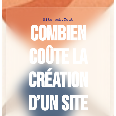
Site web
,
Tout
Combien
coûte la
création
d’un site