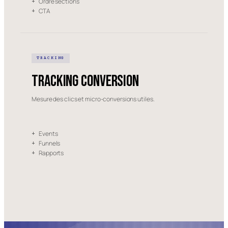
Ordre sections
+
CTA
+
TRACKING
Tracking conversion
Mesure des clics et micro-conversions utiles.
Events
+
Funnels
+
Rapports
+