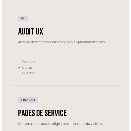
UX
Audit UX
Analyse des frictions sur vos pages les plus importantes.
Parcours
+
Clarté
+
Priorités
+
SERVICE
Pages de service
Contenu et structure alignés sur l’intention du visiteur.