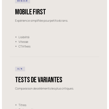
MOBILE
Mobile first
Expérience simplifiée pour petits écrans.
Lisibilité
+
Vitesse
+
CTA fixes
+
A/B
Tests de variantes
Comparaison des éléments les plus critiques.
Titres
+