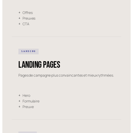
Offres
+
Preuves
+
CTA
+
LANDING
Landing pages
Pages de campagne plus convaincantes et mieux rythmées.
Hero
+
Formulaire
+
Preuve
+