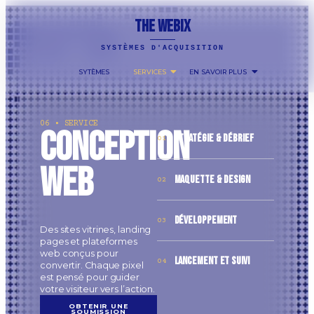
THE WEBIX
SYSTÈMES D'ACQUISITION
SYTÈMES
SERVICES
EN SAVOIR PLUS
06 • SERVICE
Conception
STRATÉGIE & DÉBRIEF
01
web
MAQUETTE & DESIGN
02
DÉVELOPPEMENT
03
Des sites vitrines, landing
pages et plateformes
web conçus pour
LANCEMENT ET SUIVI
04
convertir. Chaque pixel
est pensé pour guider
votre visiteur vers l’action.
OBTENIR UNE
SOUMISSION