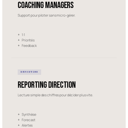
Coaching managers
Support pour piloter sans micro-gérer.
1:1
+
Priorités
+
Feedback
+
REPORTING
Reporting direction
Lecture simple des chiffres pour décider plus vite.
Synthèse
+
Forecast
+
Alertes
+