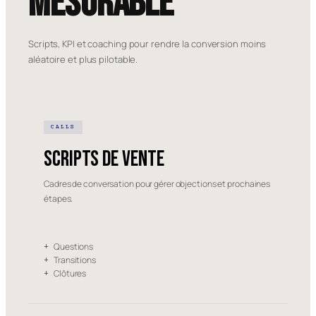
mesurable
Scripts, KPI et coaching pour rendre la conversion moins
aléatoire et plus pilotable.
CALLS
Scripts de vente
Cadres de conversation pour gérer objections et prochaines
étapes.
Questions
+
Transitions
+
Clôtures
+