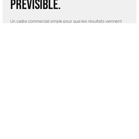
prévisible.
Un cadre commercial simple pour que les résultats viennent
moins du hasard et plus du système.
01
Diagnostic commercial
On observe le pipeline, les appels et les pertes fréquentes.
EN SAVOIR PLUS
02
Standardisation
Les étapes, messages et suivis sont structurés pour toute
l’équipe.