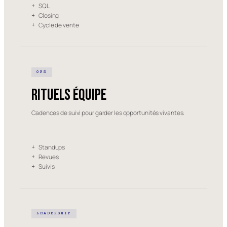
SQL
+
Closing
+
Cycle de vente
+
OPS
Rituels équipe
Cadences de suivi pour garder les opportunités vivantes.
Standups
+
Revues
+
Suivis
+
LEADERSHIP