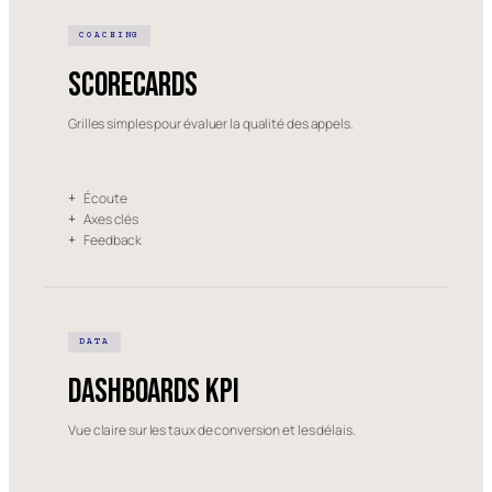
COACHING
Scorecards
Grilles simples pour évaluer la qualité des appels.
Écoute
+
Axes clés
+
Feedback
+
DATA
Dashboards KPI
Vue claire sur les taux de conversion et les délais.