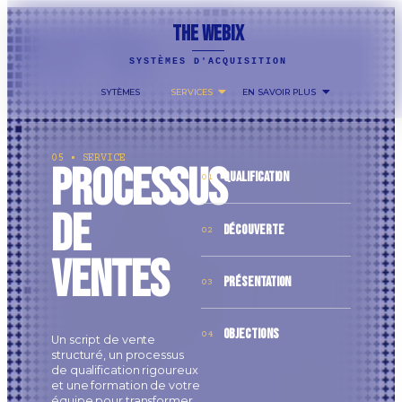
THE WEBIX
SYSTÈMES D'ACQUISITION
SYTÈMES
SERVICES
EN SAVOIR PLUS
05 • SERVICE
Processus
QUALIFICATION
01
de
DÉCOUVERTE
02
ventes
PRÉSENTATION
03
OBJECTIONS
04
Un script de vente
structuré, un processus
de qualification rigoureux
et une formation de votre
équipe pour transformer