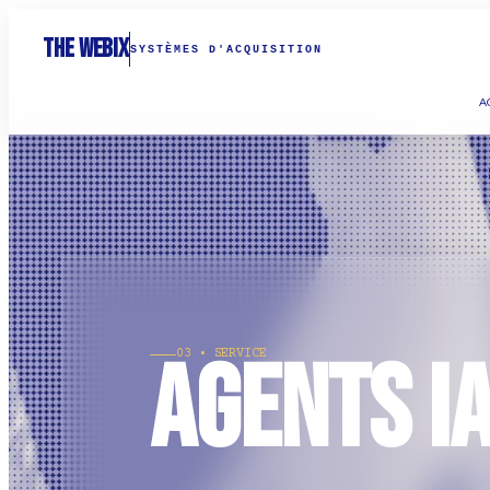
THE WEBIX
SYSTÈMES D'ACQUISITION
A
Agents I
03 • SERVICE