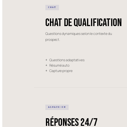
CHAT
Chat de qualification
Questions dynamiques selon le contexte du
prospect.
Questions adaptatives
+
Résumé auto
+
Capture propre
+
ALWAYS-ON
Réponses 24/7