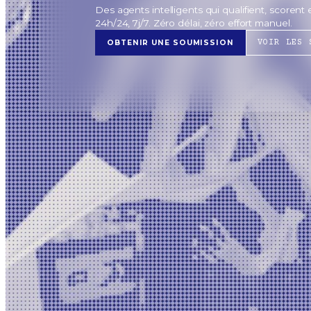
Des agents intelligents qui qualifient, scorent
24h/24, 7j/7. Zéro délai, zéro effort manuel.
OBTENIR UNE SOUMISSION
VOIR LES 