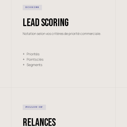
SCORING
Lead scoring
Notation selon vos critères de priorité commerciale.
Priorités
+
Points clés
+
Segments
+
FOLLOW-UP
Relances