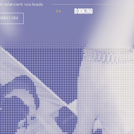
 et relancent vos leads
BOOKING
04
SERVICES