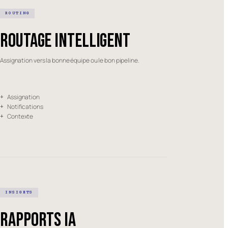
ROUTING
Routage intelligent
Assignation vers la bonne équipe ou le bon pipeline.
Assignation
+
Notifications
+
Contexte
+
INSIGHTS
Rapports IA