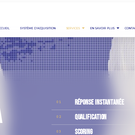
CCUEIL
SYSTÈME D’ACQUISITION
SERVICES
EN SAVOIR PLUS
CONTA
A
RÉPONSE INSTANTANÉE
01
QUALIFICATION
02
SCORING
03