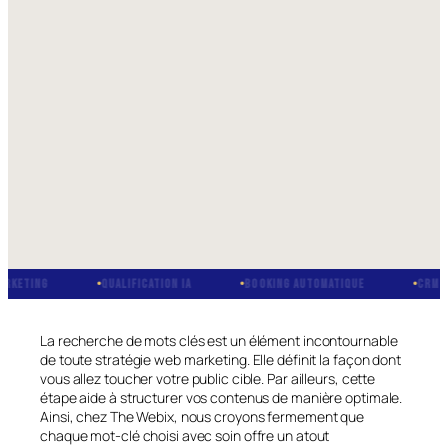
NG
QUALIFICATION IA
BOOKING AUTOMATIQUE
CRM INTÉGRÉ
La recherche de mots clés est un élément incontournable
de toute stratégie web marketing. Elle définit la façon dont
vous allez toucher votre public cible. Par ailleurs, cette
étape aide à structurer vos contenus de manière optimale.
Ainsi, chez The Webix, nous croyons fermement que
chaque mot-clé choisi avec soin offre un atout