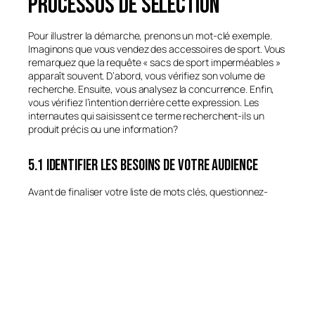
processus de sélection
Pour illustrer la démarche, prenons un mot-clé exemple.
Imaginons que vous vendez des accessoires de sport. Vous
remarquez que la requête « sacs de sport imperméables »
apparaît souvent. D’abord, vous vérifiez son volume de
recherche. Ensuite, vous analysez la concurrence. Enfin,
vous vérifiez l’intention derrière cette expression. Les
internautes qui saisissent ce terme recherchent-ils un
produit précis ou une information?
5.1 Identifier les besoins de votre audience
Avant de finaliser votre liste de mots clés, questionnez-
vous. Quels sont les problèmes que votre cible veut
résoudre? Cherchent-ils des conseils, des comparatifs ou
des offres promotionnelles? Par ailleurs, n’hésitez pas à
sonder vos clients actuels. Leurs questions fréquentes
peuvent fournir des indices sur des expressions sous-
exploitées. De plus, vous pouvez examiner les recherches
internes sur votre site. Cette méthode révèle les termes
que vos visiteurs saisissent sans obtenir de réponse
satisfaisante.