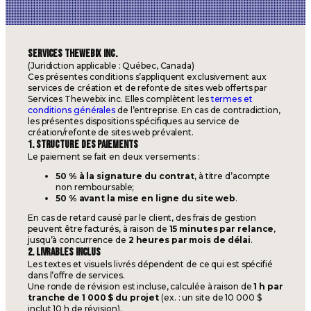
SERVICES THEWEBIX INC.
(Juridiction applicable : Québec, Canada)
Ces présentes conditions s’appliquent exclusivement aux
services de création et de refonte de sites web offerts par
Services Thewebix inc. Elles complètent les
termes et
conditions générales
de l’entreprise. En cas de contradiction,
les présentes dispositions spécifiques au service de
création/refonte de sites web prévalent.
1. STRUCTURE DES PAIEMENTS
Le paiement se fait en deux versements :
50 % à la signature du contrat
, à titre d’acompte
non remboursable;
50 % avant la mise en ligne du site web
.
En cas de retard causé par le client, des frais de gestion
peuvent être facturés, à raison de
15 minutes par relance
,
jusqu’à concurrence de
2 heures par mois de délai
.
2. LIVRABLES INCLUS
Les textes et visuels livrés dépendent de ce qui est spécifié
dans l’offre de services.
Une ronde de révision est incluse, calculée à raison de
1 h par
tranche de 1 000 $ du projet
(ex. : un site de 10 000 $
inclut 10 h de révision).