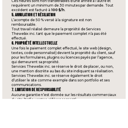
Ces heures sont non transférables d’une année à l’autre et
requièrent un minimum de 30 minutes par demande. Tout
excédent est facturé à
100 $/h
.
5. ANNULATION ET RÉSILIATION
L’acompte de 50 % versé à la signature est non
remboursable.
Tout travail réalisé demeure la propriété de Services
Thewebix inc. tant que le paiement complet n’a pas été
effectué.
6. PROPRIÉTÉ INTELLECTUELLE
Une fois le paiement complet effectué, le site web (design,
textes, code personnalisé) devient la propriété du client, sauf
pour les formulaires, plugins ou licences payés par l’agence,
qui demeurent sa propriété.
Services Thewebix inc. se réserve le droit de placer, ou non,
une mention discrète au bas du site indiquant sa réalisation.
Services Thewebix inc. se réserve également le droit
d’utiliser le site comme exemple dans son portfolio et ses
communications.
7. LIMITATION DE RESPONSABILITÉ
Aucune garantie n’est donnée sur les résultats commerciaux
du site (trafic, ventes, référencement).
La responsabilité de Services Thewebix inc. est limitée au
montant payé par le client pour le projet.
8. FORCE MAJEURE
Aucune des parties ne pourra être tenue responsable d’un
retard ou d’un défaut d’exécution dû à un cas de force
majeure (panne majeure, grève, pandémie, etc.).