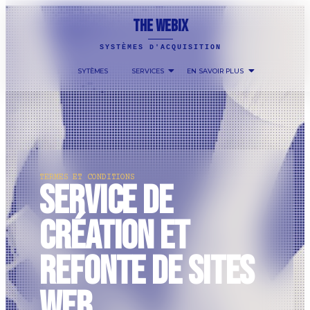
THE WEBIX
SYSTÈMES D'ACQUISITION
SYTÈMES
SERVICES
EN SAVOIR PLUS
TERMES ET CONDITIONS
Service de
création et
refonte de sites
web