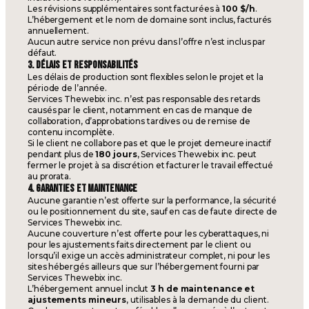
Les révisions supplémentaires sont facturées à
100 $/h
.
L’hébergement et le nom de domaine sont inclus, facturés
annuellement.
Aucun autre service non prévu dans l’offre n’est inclus par
défaut.
3. DÉLAIS ET RESPONSABILITÉS
Les délais de production sont flexibles selon le projet et la
période de l’année.
Services Thewebix inc. n’est pas responsable des retards
causés par le client, notamment en cas de manque de
collaboration, d’approbations tardives ou de remise de
contenu incomplète.
Si le client ne collabore pas et que le projet demeure inactif
pendant plus de
180 jours
, Services Thewebix inc. peut
fermer le projet à sa discrétion et facturer le travail effectué
au prorata.
4. GARANTIES ET MAINTENANCE
Aucune garantie n’est offerte sur la performance, la sécurité
ou le positionnement du site, sauf en cas de faute directe de
Services Thewebix inc.
Aucune couverture n’est offerte pour les cyberattaques, ni
pour les ajustements faits directement par le client ou
lorsqu’il exige un accès administrateur complet, ni pour les
sites hébergés ailleurs que sur l’hébergement fourni par
Services Thewebix inc.
L’hébergement annuel inclut
3 h de maintenance et
ajustements mineurs
, utilisables à la demande du client.