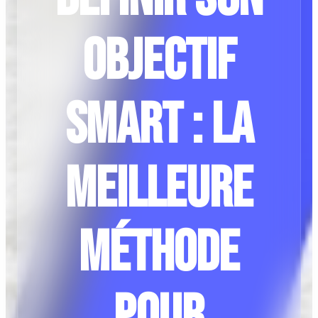
objectif
SMART : La
meilleure
méthode
pour