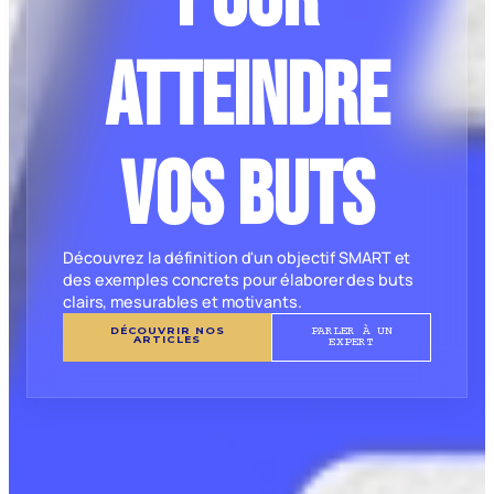
atteindre
vos buts
Découvrez la définition d'un objectif SMART et
des exemples concrets pour élaborer des buts
clairs, mesurables et motivants.
DÉCOUVRIR NOS
PARLER À UN
ARTICLES
EXPERT