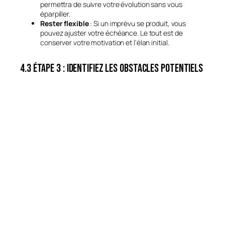
permettra de suivre votre évolution sans vous
éparpiller.
Rester flexible
: Si un imprévu se produit, vous
pouvez ajuster votre échéance. Le tout est de
conserver votre motivation et l’élan initial.
4.3 Étape 3 : Identifiez les obstacles potentiels
Avant de vous lancer, prenez le temps de réfléchir à ce qui
pourrait freiner vos progrès.
Évaluer les ressources
: Avez-vous le budget, le
matériel ou les compétences nécessaires? Un
manque de ressource peut vite devenir un frein
majeur.
Repérer les contraintes externes
: Concurrence
sur le marché, changements réglementaires…
Prévoir ces facteurs vous aidera à vous adapter plus
rapidement.
Trouver des solutions
: Pour chaque obstacle,
envisagez déjà un plan B (formation, recrutement,
nouvelles stratégies). Vous anticiperez ainsi les
difficultés avant qu’elles ne deviennent