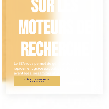
sur les
moteurs de
recherche
Le SEA vous permet de générer du trafic
rapidement grâce aux pubs sur Google. Voici ses
avantages, ses limites et quand l’utiliser
DÉCOUVRIR NOS
PARLER À UN
ARTICLES
EXPERT