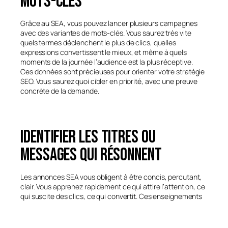
mots-clés
Grâce au SEA, vous pouvez lancer plusieurs campagnes
avec des variantes de mots-clés. Vous saurez très vite
quels termes déclenchent le plus de clics, quelles
expressions convertissent le mieux, et même à quels
moments de la journée l’audience est la plus réceptive.
Ces données sont précieuses pour orienter votre stratégie
SEO. Vous saurez quoi cibler en priorité, avec une preuve
concrète de la demande.
Identifier les titres ou
messages qui résonnent
Les annonces SEA vous obligent à être concis, percutant,
clair. Vous apprenez rapidement ce qui attire l’attention, ce
qui suscite des clics, ce qui convertit. Ces enseignements
peuvent ensuite être appliqués à vos titres de pages,
méta-descriptions, titres d’articles ou accroches de page
d’accueil.