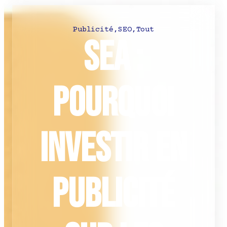
Publicité
,
SEO
,
Tout
SEA :
Pourquoi
investir en
publicité