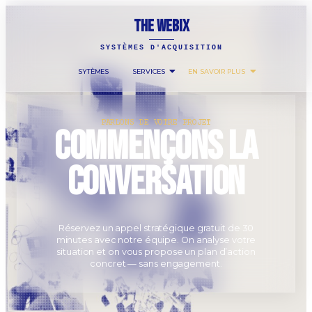
THE WEBIX
SYSTÈMES D'ACQUISITION
SYTÈMES
SERVICES
EN SAVOIR PLUS
PARLONS DE VOTRE PROJET
Commençons la
conversation
Réservez un appel stratégique gratuit de 30
minutes avec notre équipe. On analyse votre
situation et on vous propose un plan d’action
concret — sans engagement.