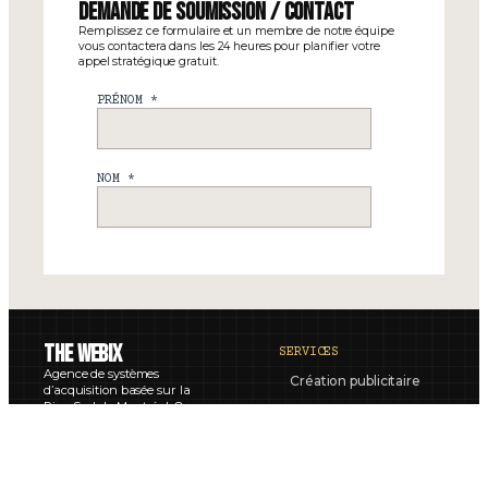
Demande de soumission / contact
Remplissez ce formulaire et un membre de notre équipe
vous contactera dans les 24 heures pour planifier votre
appel stratégique gratuit.
The Webix
SERVICES
Agence de systèmes
Création publicitaire
d’acquisition basée sur la
Rive-Sud de Montréal. On
Marketing publicitaire
bâtit votre système de A à Z.
Pour toute question ou
requête concernant la
CRM & Booking
protection de vos données,
contactez le responsable de