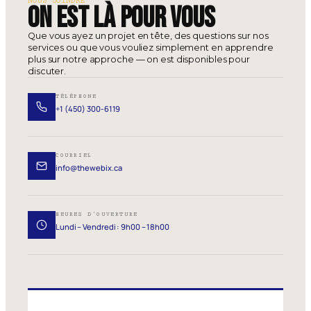
NOUS JOINDRE
On est là pour vous
Que vous ayez un projet en tête, des questions sur nos
services ou que vous vouliez simplement en apprendre
plus sur notre approche — on est disponibles pour
discuter.
TÉLÉPHONE
+1 (450) 300-6119
COURRIEL
info@thewebix.ca
HEURES D'OUVERTURE
Lundi – Vendredi : 9h00 – 18h00