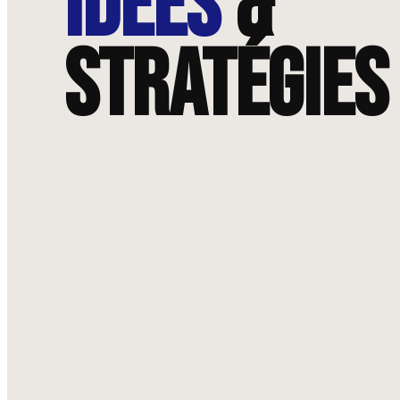
idées
&
stratégies