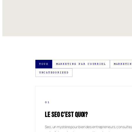
TOUS
MARKETING PAR COURRIEL
MARKETIN
UNCATEGORIZED
01
LE SEO C’EST QUOI?
Seo, un mystère pour bien des entrepreneurs, consulte