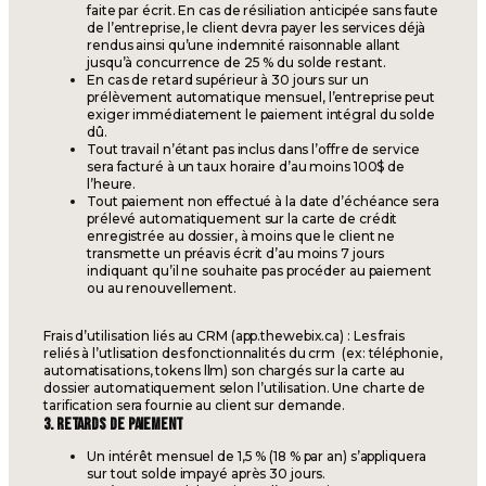
faite par écrit. En cas de résiliation anticipée sans faute
de l’entreprise, le client devra payer les services déjà
rendus ainsi qu’une indemnité raisonnable allant
jusqu’à concurrence de 25 % du solde restant.
En cas de retard supérieur à 30 jours sur un
prélèvement automatique mensuel, l’entreprise peut
exiger immédiatement le paiement intégral du solde
dû.
Tout travail n’étant pas inclus dans l’offre de service
sera facturé à un taux horaire d’au moins 100$ de
l’heure.
Tout paiement non effectué à la date d’échéance sera
prélevé automatiquement sur la carte de crédit
enregistrée au dossier, à moins que le client ne
transmette un préavis écrit d’au moins 7 jours
indiquant qu’il ne souhaite pas procéder au paiement
ou au renouvellement.
Frais d’utilisation liés au CRM (app.thewebix.ca) : Les frais
reliés à l’utlisation des fonctionnalités du crm (
ex:
téléphonie,
automatisations, tokens llm) son chargés sur la carte au
dossier automatiquement selon l’utilisation. Une charte de
tarification sera fournie au client sur demande.
3. RETARDS DE PAIEMENT
Un intérêt mensuel de 1,5 % (18 % par an) s’appliquera
sur tout solde impayé après 30 jours.