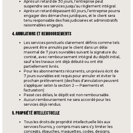
Après un retard de 30 jours, l’entreprise peut
suspendre ses services jusqu’au règlement intégral.
Après un retard dépassant 60 jours, l’entreprise pourra
engager des démarches juridiques, et le client sera
tenu responsable des frais judiciaires et administratifs
raisonnables engagés.
4. ANNULATIONS ET REMBOURSEMENTS
Les services ponctuels clairement définis comme tels
peuvent être annulés par le client dans un délai
maximal de 7 jours ouvrables suivant la signature du
contrat, avec remboursement intégral du dépôt initial,
sauf si les travaux ont déjà débuté ou ont été
partiellement livrés.
Pour les abonnements récurrents, un préavis écrit de
7 jours ouvrables est requis pour annuler et éviter le
prochain prélèvement (des frais d’annulation peuvent
s’appliquer selon la section 2 — Paiements et
facturation)
Passé ces délais, le dépôt est non remboursable.
Aucun remboursement ne sera accordé pour les
services déjà rendus.
5. PROPRIÉTÉ INTELLECTUELLE
Tous les droits de propriété intellectuelle liés aux
services fournis, y compris mais sans s’y limiter les
concepts, ébauches, maquettes, codes, designs,