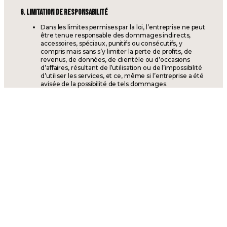
6. LIMITATION DE RESPONSABILITÉ
Dans les limites permises par la loi, l’entreprise ne peut
être tenue responsable des dommages indirects,
accessoires, spéciaux, punitifs ou consécutifs, y
compris mais sans s’y limiter la perte de profits, de
revenus, de données, de clientèle ou d’occasions
d’affaires, résultant de l’utilisation ou de l’impossibilité
d’utiliser les services, et ce, même si l’entreprise a été
avisée de la possibilité de tels dommages.
La responsabilité totale et cumulative de l’entreprise,
pour l’ensemble des réclamations découlant du
contrat ou des services, quelle qu’en soit la cause ou le
fondement juridique, est limitée au montant
effectivement payé par le client pour les services
concernés au cours des [6] mois précédant
l’événement ayant donné lieu à la réclamation.
Les présentes limitations ne s’appliquent pas en cas de
faute lourde, de faute intentionnelle ou de dol de
l’entreprise, ni dans les cas où la loi interdit une telle
limitation.
7. MODIFICATIONS DES TERMES
L’entreprise peut modifier ces termes avec un préavis
minimal de 30 jours, communiqué au client par