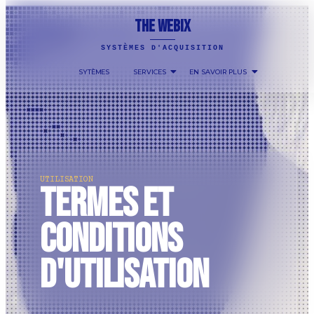
THE WEBIX
SYSTÈMES D'ACQUISITION
SYTÈMES
SERVICES
EN SAVOIR PLUS
UTILISATION
Termes et
conditions
d'utilisation