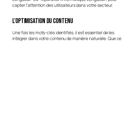
capter l’attention des utilisateurs dans votre secteur.
L’optimisation du contenu
Une fois les mots-clés identifiés, il est essentiel de les
intégrer dans votre contenu de manière naturelle. Que ce
soit sur votre page d’accueil, vos pages de produits ou vos
articles de blog, chaque page doit répondre aux attentes
des utilisateurs tout en étant optimisée pour les moteurs de
recherche.
L’optimisation des balises
Les balises, comme les titres de page (balise title) et les
descriptions. De même que les balises alt pour les images,
sont des éléments qui permettent à Google de comprendre
de quoi parle votre page. Ces balises doivent contenir vos
mots-clés cibles pour améliorer votre classement.
Le SEO local ex: Longueuil