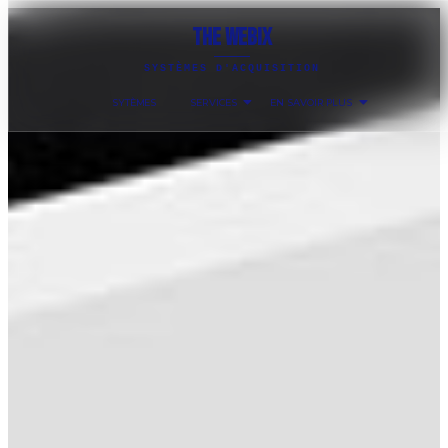
THE WEBIX
SYSTÈMES D'ACQUISITION
SYTÈMES
SERVICES
EN SAVOIR PLUS