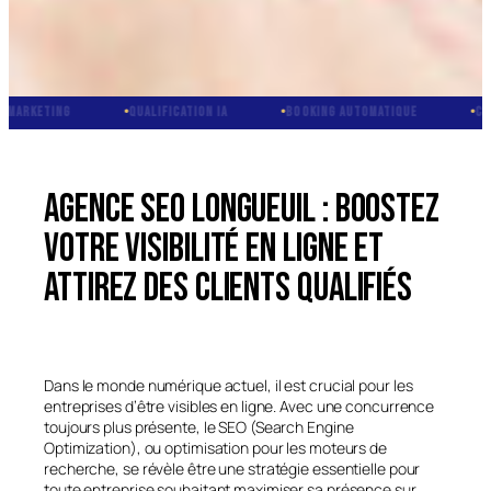
ING
QUALIFICATION IA
BOOKING AUTOMATIQUE
CRM INTÉG
Agence SEO Longueuil : boostez
votre visibilité en ligne et
attirez des clients qualifiés
Dans le monde numérique actuel, il est crucial pour les
entreprises d’être visibles en ligne. Avec une concurrence
toujours plus présente, le SEO (Search Engine
Optimization), ou optimisation pour les moteurs de
recherche, se révèle être une stratégie essentielle pour
toute entreprise souhaitant maximiser sa présence sur