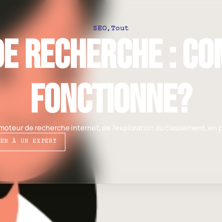
SEO
,
Tout
e recherche : C
fonctionne?
teur de recherche internet, de l'exploration au classement, en pa
LER À UN EXPERT