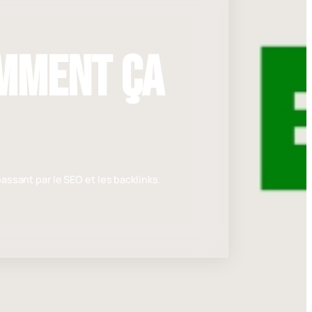
omment ça
ssant par le SEO et les backlinks.