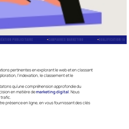
PUBLICITAIRE
CAMPAGNES MARKETING
QUALIFICATION IA
B
tions pertinentes en explorant le web et en classant
oration, l’indexation, le classement et le
onstatons qu’une compréhension approfondie du
écision en matière de
marketing digital
. Nous
trafic.
tre présence en ligne, en vous fournissant des clés