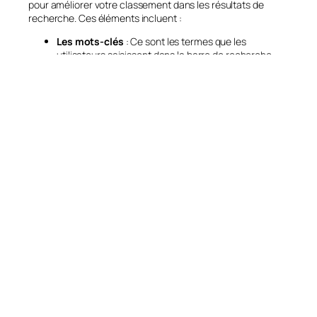
pour améliorer votre classement dans les résultats de
recherche. Ces éléments incluent :
Les mots-clés
: Ce sont les termes que les
utilisateurs saisissent dans la barre de recherche.
Pour améliorer votre SEO, il est essentiel de cibler les
bons mots-clés en fonction de ce que votre public
recherche.
Le contenu
: Un contenu de qualité, pertinent et
bien rédigé est crucial pour le SEO. Google privilégie
les sites qui offrent des informations utiles et qui
répondent aux questions des utilisateurs. De plus, le
contenu doit être régulièrement mis à jour pour
rester pertinent.
Les backlinks
: Ce sont des liens provenant d’autres
sites pointant vers le vôtre. Plus vous avez de
backlinks de qualité, plus votre site sera perçu
comme une autorité dans votre domaine.
L’optimisation technique
: Cela inclut des aspects
tels que la structure du site, la vitesse de
chargement des pages, la compatibilité mobile et la
sécurité du site (par exemple, un certificat SSL).
L’expérience utilisateur
(
UX
) : Google accorde une
grande importance à la manière dont les utilisateurs