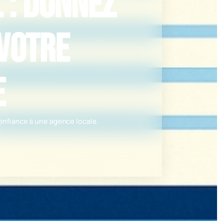
 : Donnez
 votre
e
onfiance à une agence locale.