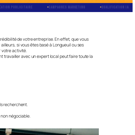
E
CAMPAGNES MARKETING
QUALIFICATION IA
BOOKING AUT
édibilité de votre entreprise. En effet, que vous
 ailleurs, si vous êtes basé à Longueuil ou ses
votre activité.
 travailler avec un expert local peut faire toute la
ils recherchent.
t non négociable.