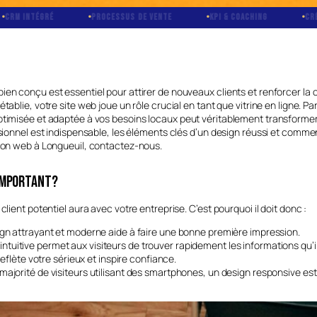
PROCESSUS DE VENTE
KPI & COACHING
CRÉATION PUBLICITAIR
en conçu est essentiel pour attirer de nouveaux clients et renforcer la cr
ablie, votre site web joue un rôle crucial en tant que vitrine en ligne. Par
ptimisée et adaptée à vos besoins locaux peut véritablement transformer 
sionnel est indispensable, les éléments clés d’un design réussi et comment
tion web à Longueuil, contactez-nous.
 important?
lient potentiel aura avec votre entreprise. C’est pourquoi il doit donc :
gn attrayant et moderne aide à faire une bonne première impression.
 intuitive permet aux visiteurs de trouver rapidement les informations qu’
eflète votre sérieux et inspire confiance.
majorité de visiteurs utilisant des smartphones, un design responsive es