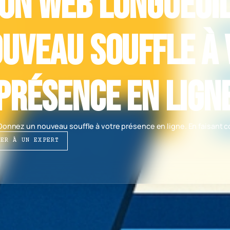
on web Longueuil
uveau souffle à
présence en lign
onnez un nouveau souffle à votre présence en ligne. En faisant c
LER À UN EXPERT