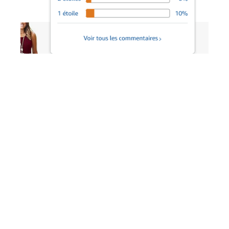
4.3 Mettre en avant vos produits
Amazon propose des options publicitaires, comme Amazon
Sponsored Products ou Amazon Sponsored Brands. Ces
campagnes ciblent des mots-clés comme amazone
boutique, boutique Amazon en français ou magasin
Amazon. Elles boostent votre visibilité dans les résultats de
recherche. Vous pouvez fixer un budget quotidien pour
maîtriser vos coûts.
4.4 Étude de cas : Un vendeur Amazon qui double
son trafic
Prenons l’exemple d’un vendeur de gadgets électroniques.
Il décide de cibler des termes tels que amazone achat en
ligne et amazon vendeur. Il optimise ses descriptions avec