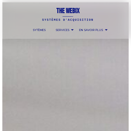
THE WEBIX
SYSTÈMES D'ACQUISITION
SYTÈMES
SERVICES
EN SAVOIR PLUS