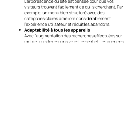
L’arborescence du site est pensée pour que vos
visiteurs trouvent facilement ce qu’ils cherchent. Par
exemple, un menu bien structuré avec des
catégories claires améliore considérablement
l’expérience utilisateur et réduit les abandons.
Adaptabilité à tous les appareils
Avec l’augmentation des recherches effectuées sur
mobile, un site responsive est essentiel. Les agences
spécialisées s’assurent que votre site s’affiche
parfaitement sur tous les écrans, qu’il s’agisse de
smartphones, tablettes ou ordinateurs.
Vitesse de chargement optimisée
Les utilisateurs abandonnent un site qui met plus de
3 secondes à se charger. Une entreprise de création
web utilise des techniques comme la mise en cache
ou la compression d’images pour garantir des temps
de chargement rapides.
4. Un accompagnement technique et stratégique sur
le long terme
Une fois votre site lancé, le travail ne s’arrête pas là. Une
entreprise spécialisée vous accompagne pour assurer la
pérennité et l’efficacité de votre plateforme.