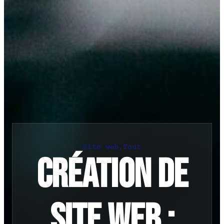
Site web
,
Tout
Création de
site web :