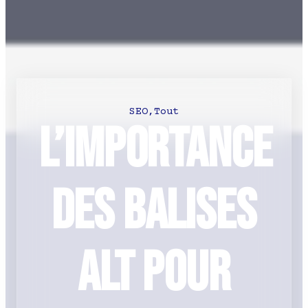
SEO
,
Tout
L’importance
des balises
ALT pour