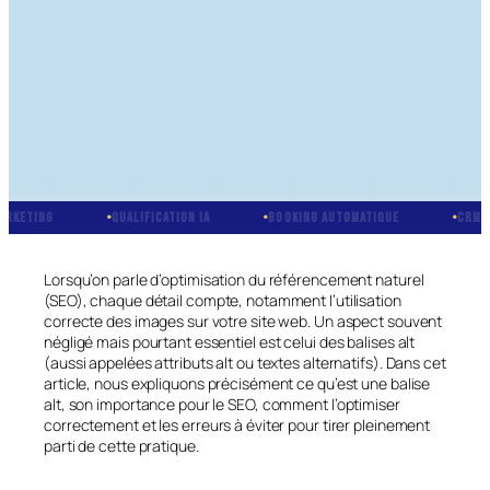
TING
QUALIFICATION IA
BOOKING AUTOMATIQUE
CRM INTÉG
Lorsqu’on parle d’optimisation du référencement naturel
(SEO), chaque détail compte, notamment l’utilisation
correcte des images sur votre site web. Un aspect souvent
négligé mais pourtant essentiel est celui des balises alt
(aussi appelées attributs alt ou textes alternatifs). Dans cet
article, nous expliquons précisément ce qu’est une balise
alt, son importance pour le SEO, comment l’optimiser
correctement et les erreurs à éviter pour tirer pleinement
parti de cette pratique.