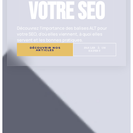
votre SEO
Découvrez l'importance des balises ALT pour
votre SEO, d'où elles viennent, à quoi elles
servent et les bonnes pratiques.
DÉCOUVRIR NOS
PARLER À UN
ARTICLES
EXPERT