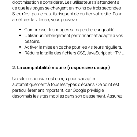
d’optimisation à considérer. Les utilisateurs s’attendent à
ce que les pages se chargent en moins de trois secondes.
Si ce n’est pas le cas, ils risquent de quitter votre site. Pour
améliorer la vitesse, vous pouvez :
Compresser les images sans perdre leur qualité.
Utiliser un hébergement performant et adapté à vos
besoins.
Activer la mise en cache pour les visiteurs réguliers.
Réduire la taille des fichiers CSS, JavaScript et HTML.
2. La compatibilité mobile (responsive design)
Un site responsive est conçu pour s’adapter
automatiquement à tous les types d’écrans. Ce point est
particulièrement important, car Google privilégie
désormais les sites mobiles dans son classement. Assurez-
vous que votre contenu est lisible, que les boutons sont
facilement cliquables et que la navigation est intuitive,
même sur un petit écran.
3. L’optimisation du contenu