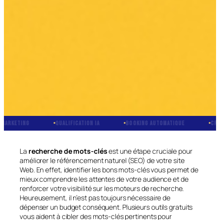
TING
QUALIFICATION IA
BOOKING AUTOMATIQUE
CRM INTÉG
La
recherche de mots-clés
est une étape cruciale pour
améliorer le référencement naturel (SEO) de votre site
Web. En effet, identifier les bons mots-clés vous permet de
mieux comprendre les attentes de votre audience et de
renforcer votre visibilité sur les moteurs de recherche.
Heureusement, il n’est pas toujours nécessaire de
dépenser un budget conséquent. Plusieurs outils gratuits
vous aident à cibler des mots-clés pertinents pour