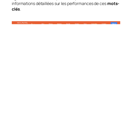
informations détaillées sur les performances de ces
mots-
clés
.
4. AnswerThePublic
AnswerThePublic
est un outil gratuit idéal pour identifier