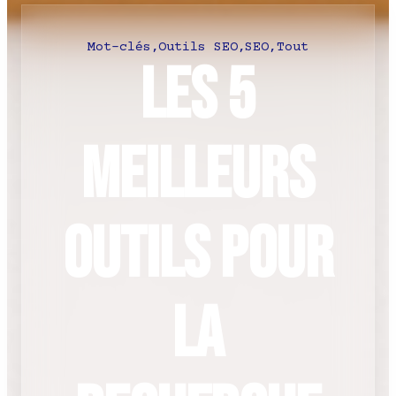
Mot-clés
,
Outils SEO
,
SEO
,
Tout
Les 5
meilleurs
outils pour
la