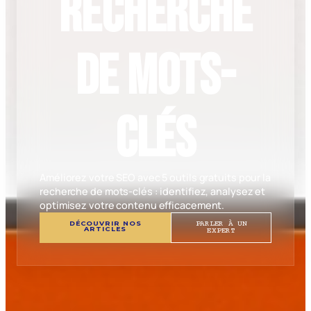
recherche
de mots-
clés
Améliorez votre SEO avec 5 outils gratuits pour la
recherche de mots-clés : identifiez, analysez et
optimisez votre contenu efficacement.
DÉCOUVRIR NOS
PARLER À UN
ARTICLES
EXPERT