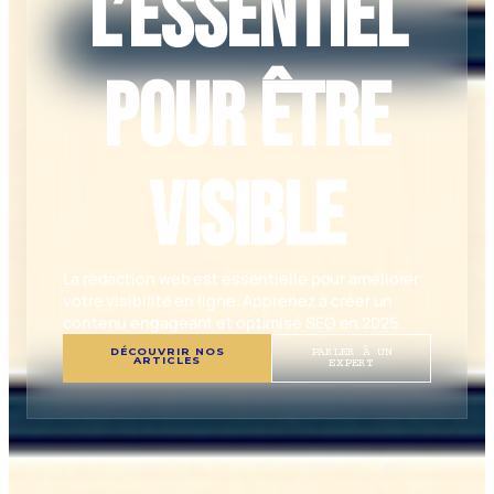
L’essentiel
pour être
visible
La rédaction web est essentielle pour améliorer
votre visibilité en ligne. Apprenez à créer un
contenu engageant et optimisé SEO en 2025.
DÉCOUVRIR NOS
PARLER À UN
ARTICLES
EXPERT