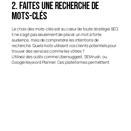
2. Faites une recherche de
mots-clés
Le choix des mots-clés est au cœur de toute stratégie SEO.
Il ne s’agit pas seulement de placer un mot à forte
audience, mais de comprendre les intentions de
recherche. Quels mots utilisent vos clients potentiels pour
trouver des services comme les vôtres ?
Utilisez des outils comme Ubersuggest, SEMrush, ou
Google Keyword Planner. Ces plateformes permettent
d’évaluer la difficulté d’un mot-clé, son volume de
recherche, et les sujets associés. Choisissez des
expressions qui correspondent à votre contenu et à votre
public cible.
Mais attention : insérer vos mots-clés doit se faire
naturellement. Il ne faut jamais forcer. Une sur-optimisation
nuit à la qualité de lecture et peut même être pénalisée par
Google. L’objectif reste de rédiger un contenu fluide,
pertinent, et stratégiquement positionné.