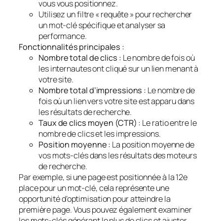
vous vous positionnez.
Utilisez un filtre « requête » pour rechercher
un mot-clé spécifique et analyser sa
performance.
Fonctionnalités principales :
Nombre total de clics :
Le nombre de fois où
les internautes ont cliqué sur un lien menant à
votre site.
Nombre total d’impressions :
Le nombre de
fois où un lien vers votre site est apparu dans
les résultats de recherche.
Taux de clics moyen (CTR) :
Le ratio entre le
nombre de clics et les impressions.
Position moyenne :
La position moyenne de
vos mots-clés dans les résultats des moteurs
de recherche.
Par exemple, si une page est positionnée à la 12e
place pour un mot-clé, cela représente une
opportunité d’optimisation pour atteindre la
première page. Vous pouvez également examiner
les mots-clés générant le plus de clics et ajuster