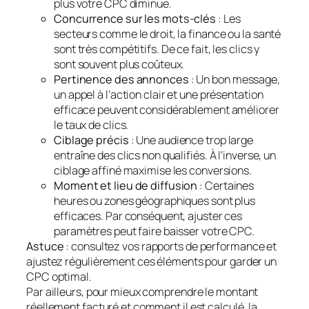
plus votre CPC diminue.
Concurrence sur les mots-clés
: Les
secteurs comme le droit, la finance ou la santé
sont très compétitifs. De ce fait, les clics y
sont souvent plus coûteux.
Pertinence des annonces
: Un bon message,
un appel à l’action clair et une présentation
efficace peuvent considérablement améliorer
le taux de clics.
Ciblage précis
: Une audience trop large
entraîne des clics non qualifiés. À l’inverse, un
ciblage affiné maximise les conversions.
Moment et lieu de diffusion
: Certaines
heures ou zones géographiques sont plus
efficaces. Par conséquent, ajuster ces
paramètres peut faire baisser votre CPC.
Astuce
: consultez vos rapports de performance et
ajustez régulièrement ces éléments pour garder un
CPC optimal.
Par ailleurs, pour mieux comprendre le montant
réellement facturé et comment il est calculé, la